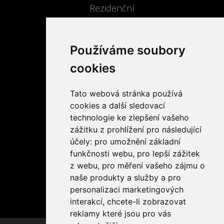
Rezidenční
Pracoviště
Čerpací stanice
Používáme soubory
Komerční parky
cookies
Provozovatelé nabíjecí sítě
Tato webová stránka používá
KONTAKTUJTE NÁS
cookies a další sledovací
technologie ke zlepšení vašeho
+420 775 905 588
zážitku z prohlížení pro následující
info@carenergy.cz
účely:
pro umožnění základní
funkčnosti webu
,
pro lepší zážitek
DD PNEU s.r.o.
z webu
,
pro měření vašeho zájmu o
Vinohradská 1004
naše produkty a služby a pro
69155 Moravská Nová Ves
personalizaci marketingových
interakcí
,
chcete-li zobrazovat
reklamy které jsou pro vás