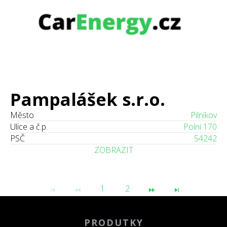
Pampalášek s.r.o.
Město
Pilníkov
Ulice a č.p.
Polní 170
PSČ
54242
ZOBRAZIT
1
2
PRODUTKY