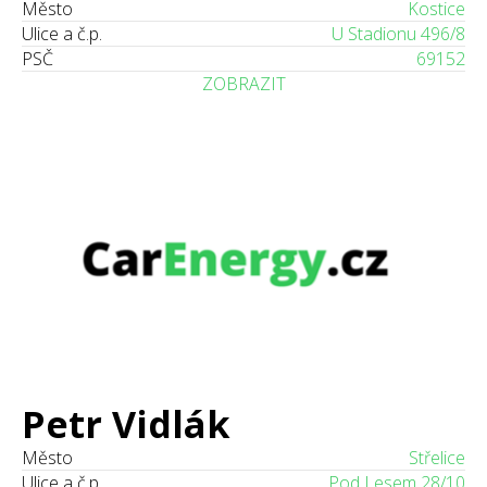
Město
Kostice
Ulice a č.p.
U Stadionu 496/8
PSČ
69152
ZOBRAZIT
Petr Vidlák
Město
Střelice
Ulice a č.p.
Pod Lesem 28/10