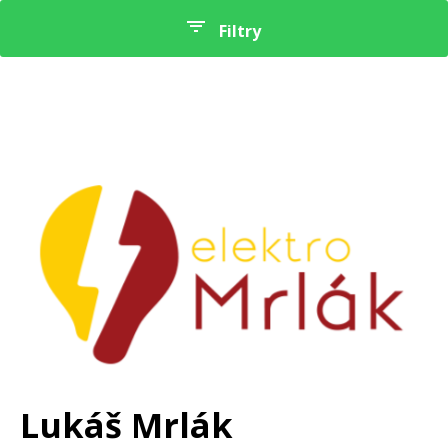
Filtry
Kraj
Lukáš Mrlák