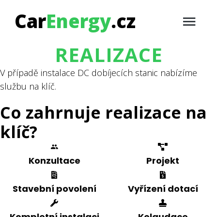
Car
Energy
.cz
REALIZACE
V případě instalace DC dobíjecích stanic nabízíme
službu na klíč.
Co zahrnuje realizace na
klíč?
Konzultace
Projekt
Stavební povolení
Vyřízení dotací
Kompletní instalaci
Kolaudace