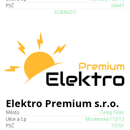
PSČ
66447
ZOBRAZIT
Elektro Premium s.r.o.
Město
Český Těšín
Ulice a č.p.
Moskevská 172/13
PSČ
73701